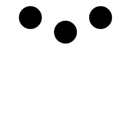
CEMASOL DISTRIBUIÇÃO:
SOLUÇÕES
CONFIÁVEIS E EFICIENTES PARA
PROJETOS DE ENERGIA.
Entre em contato e saiba mais!
Entrar em contato